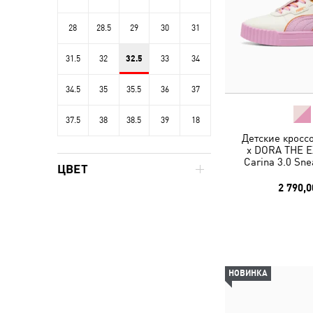
28
28.5
29
30
31
31.5
32
32.5
33
34
34.5
35
35.5
36
37
37.5
38
38.5
39
18
Детские кросс
x DORA THE 
Carina 3.0 Sne
ЦВЕТ
2 790,0
НОВИНКА