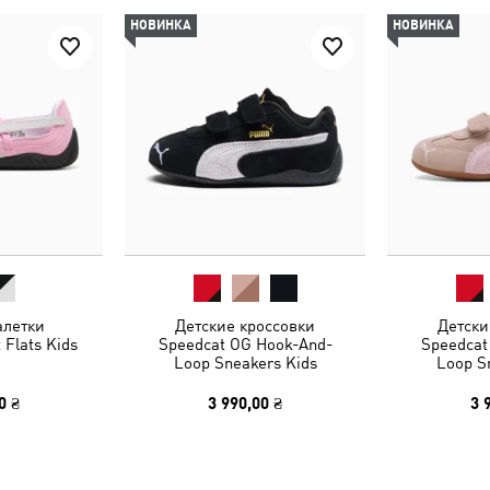
НОВИНКА
НОВИНКА
алетки
Детские кроссовки
Детски
 Flats Kids
Speedcat OG Hook-And-
Speedcat
Loop Sneakers Kids
Loop S
0 ₴
3 990,00 ₴
3 