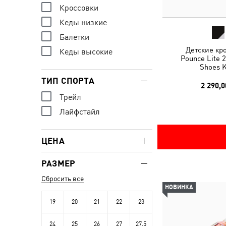
Кроссовки
Кеды низкие
Балетки
Детские кр
Кеды высокие
Pounce Lite 
Shoes K
ТИП СПОРТА
2 290,0
Трейл
Лайфстайл
ЦЕНА
РАЗМЕР
Сбросить все
НОВИНКА
19
20
21
22
23
24
25
26
27
27.5