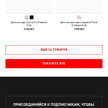
Детские кеды Carina 3.0 Sneakers
Детские кроссовки Speedcat Floral
Kids
Sneakers Kids
2 490,00 ₴
3 990,00 ₴
ЕЩЁ 36 ТОВАРОВ
ПОКАЗАТЬ ВСЕ
ПРИСОЕДИНЯЙСЯ К ПОДПИСЧИКАМ, ЧТОБЫ