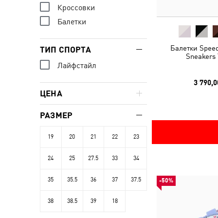
Кроссовки
Балетки
Балетки Speed
ТИП СПОРТА
Sneakers 
Лайфстайл
3 790,0
ЦЕНА
РАЗМЕР
19
20
21
22
23
24
25
27.5
33
34
35
35.5
36
37
37.5
-50%
38
38.5
39
18