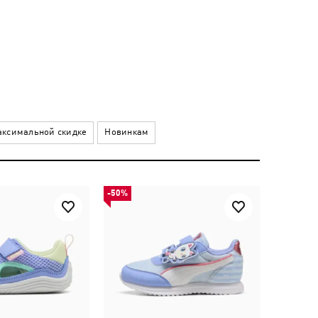
ксимальной скидке
Новинкам
-50%