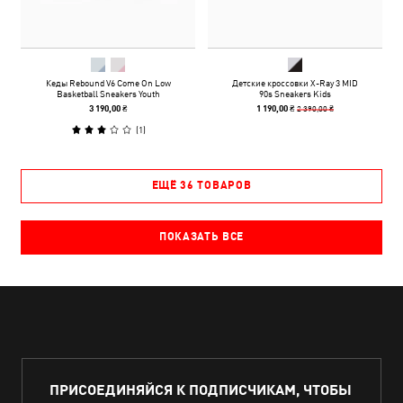
Кеды Rebound V6 Come On Low
Детские кроссовки X-Ray 3 MID
Basketball Sneakers Youth
90s Sneakers Kids
2 390,00 ₴
3 190,00 ₴
1 190,00 ₴
(
1
)
ЕЩЁ 36 ТОВАРОВ
ПОКАЗАТЬ ВСЕ
ПРИСОЕДИНЯЙСЯ К ПОДПИСЧИКАМ, ЧТОБЫ