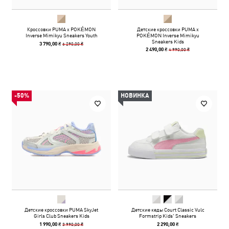
Кроссовки PUMA x POKÉMON
Детские кроссовки PUMA x
Inverse Mimikyu Sneakers Youth
POKÉMON Inverse Mimikyu
Sneakers Kids
6 290,00 ₴
3 790,00 ₴
4 990,00 ₴
2 490,00 ₴
-50%
НОВИНКА
Детские кроссовки PUMA SkyJet
Детские кеды Court Classic Vulc
Girls Club Sneakers Kids
Formstrip Kids' Sneakers
3 990,00 ₴
1 990,00 ₴
2 290,00 ₴