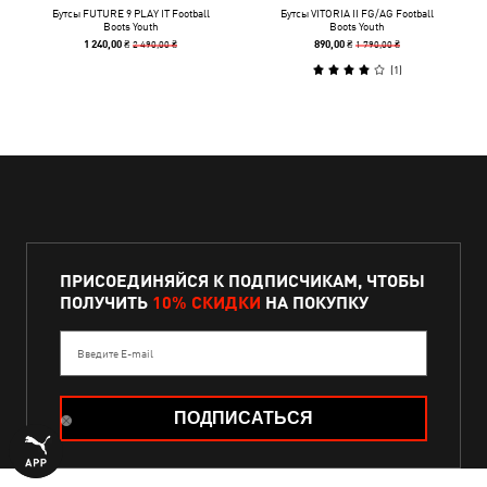
Бутсы FUTURE 9 PLAY IT Football
Бутсы VITORIA II FG/AG Football
Boots Youth
Boots Youth
2 490,00 ₴
1 790,00 ₴
1 240,00 ₴
890,00 ₴
(
1
)
ПРИСОЕДИНЯЙСЯ К ПОДПИСЧИКАМ, ЧТОБЫ
ПОЛУЧИТЬ
10% СКИДКИ
НА ПОКУПКУ
Введите E-mail
ПОДПИСАТЬСЯ