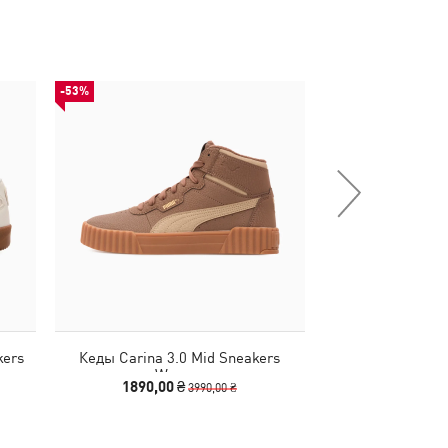
-53%
-50%
kers
Кеды Carina 3.0 Mid Sneakers
Кроссовки Extend 
Women
Sh
1890,00 ₴
1740,00
3990,00 ₴