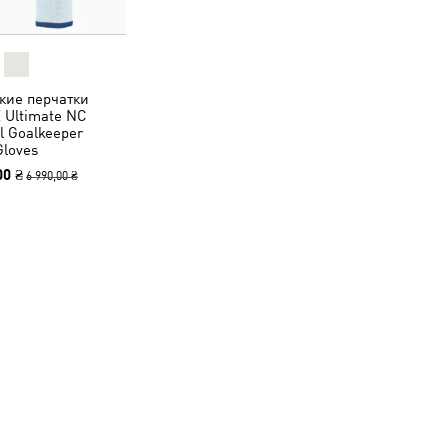
кие перчатки
 Ultimate NC
l Goalkeeper
Gloves
00 ₴
6 990,00 ₴