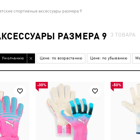
етские спортивные аксессуары размера 9
КСЕССУАРЫ РАЗМЕРА 9
3
ТОВАРА
Умолчанию
Цене: по возрастанию
Цене: по убыванию
Ма
-30%
-50%