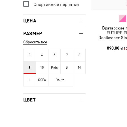
Спортивные перчатки
ЦЕНА
Вратарские 
FUTURE P
РАЗМЕР
Goalkeeper Glo
Сбросить все
890,00 ₴
1 
3
4
5
7
8
9
10
Kids
S
M
L
OSFA
Youth
ЦВЕТ