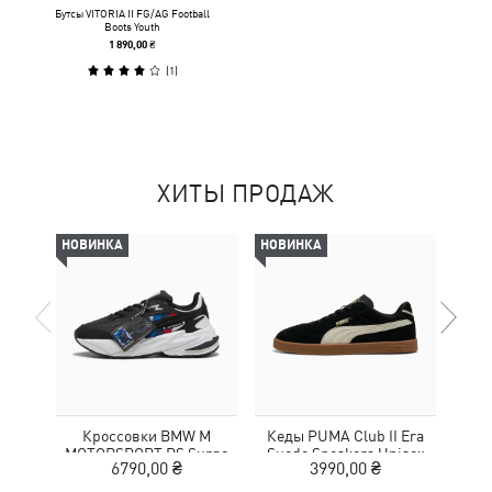
Бутсы VITORIA II FG/AG Football
Boots Youth
1 890,00 ₴
(
1
)
ХИТЫ ПРОДАЖ
НОВИНКА
НОВИНКА
-69%
Кроссовки BMW M
Кеды PUMA Club II Era
Жен
MOTORSPORT RS Surge
Suede Sneakers Unisex
Wom
6790,00 ₴
3990,00 ₴
3
Sneakers Unisex