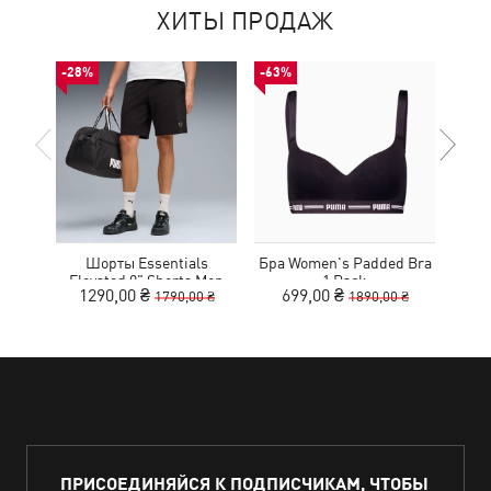
ХИТЫ ПРОДАЖ
-28%
-63%
-50%
Шорты Essentials
Бра Women's Padded Bra
Ке
Elevated 9" Shorts Men
1 Pack
1290,00 ₴
699,00 ₴
1
1790,00 ₴
1890,00 ₴
ПРИСОЕДИНЯЙСЯ К ПОДПИСЧИКАМ, ЧТОБЫ