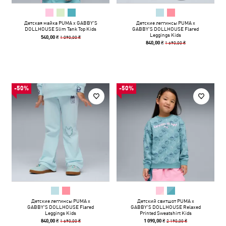
Детская майка PUMA x GABBY'S
Детские леггинсы PUMA x
DOLLHOUSE Slim Tank Top Kids
GABBY'S DOLLHOUSE Flared
Leggings Kids
1 090,00 ₴
540,00 ₴
1 690,00 ₴
840,00 ₴
-50%
-50%
Детские леггинсы PUMA x
Детский свитшот PUMA x
GABBY'S DOLLHOUSE Flared
GABBY'S DOLLHOUSE Relaxed
Leggings Kids
Printed Sweatshirt Kids
1 690,00 ₴
2 190,00 ₴
840,00 ₴
1 090,00 ₴