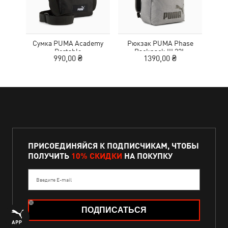
Сумка PUMA Academy
Рюкзак PUMA Phase
Кро
Portable
Backpack III 22L
Tr
990,00 ₴
1390,00 ₴
1
ПРИСОЕДИНЯЙСЯ К ПОДПИСЧИКАМ, ЧТОБЫ
ПОЛУЧИТЬ
10% СКИДКИ
НА ПОКУПКУ
Введите E-mail
ПОДПИСАТЬСЯ