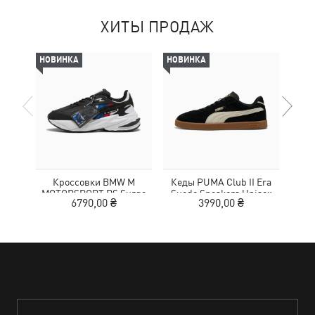
ХИТЫ ПРОДАЖ
НОВИНКА
НОВИНКА
-69%
Кроссовки BMW M
Кеды PUMA Club II Era
Жен
MOTORSPORT RS Surge
Suede Sneakers Unisex
Wom
6790,00 ₴
3990,00 ₴
3
Sneakers Unisex