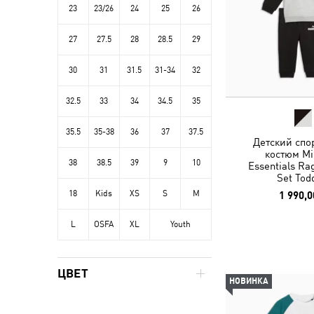
23
23/26
24
25
26
27
27.5
28
28.5
29
30
31
31.5
31-34
32
32.5
33
34
34.5
35
35.5
35-38
36
37
37.5
Детский спо
костюм Mi
38
38.5
39
9
10
Essentials Ra
Set Tod
18
Kids
XS
S
M
1 990,0
L
OSFA
XL
Youth
ЦВЕТ
НОВИНКА