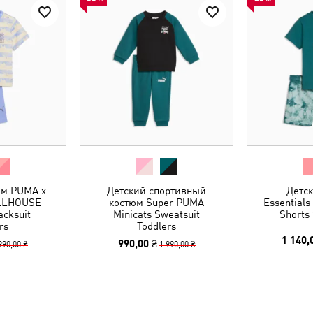
юм PUMA x
Детский спортивный
Детс
LLHOUSE
костюм Super PUMA
Essentials
acksuit
Minicats Sweatsuit
Shorts 
rs
Toddlers
1 140,
990,00 ₴
990,00 ₴
1 990,00 ₴