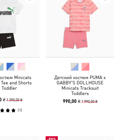
остюм Minicats
Детский костюм PUMA x
 Tee and Shorts
GABBY'S DOLLHOUSE
 Toddler
Minicats Tracksuit
Toddlers
0 ₴
1 390,00 ₴
990,00 ₴
1 990,00 ₴
(
1
)
-50%