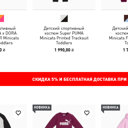
ртивный
Детский спортивный
Детски
A x DORA
костюм Super PUMA
костюм
 Minicats
Minicats Printed Tracksuit
Minicats F
oddlers
Toddlers
T
0 ₴
1 990,00 ₴
1 
СКИДКА
5%
И БЕСПЛАТНАЯ ДОСТАВКА ПРИ
НОВИНКА
НОВИНКА