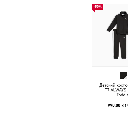
-50%
Детский костю
T7 ALWAYS 
Toddl
990,00 ₴
1 