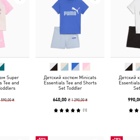
юм Super
Детский костюм Minicats
Детский к
s Tee and
Essentials Tee and Shorts
Essentials
Toddlers
Set Toddler
Set
640,00 ₴
990,0
 590,00 ₴
1 290,00 ₴
(
1
)
-50%
-28%