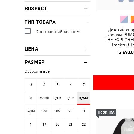
ВОЗРАСТ
ТИП ТОВАРА
Детский спо
Спортивный костюм
костюм PUM
THE EXPLORER
Tracksuit T
ЦЕНА
2 490,0
РАЗМЕР
Сбросить все
3
4
5
6
7
8
27-30
0/1M
0/3M
3/6M
6/9M
12M
18M
2T
3T
НОВИНКА
4T
19
20
21
22