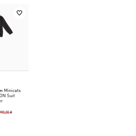
м Minicats
ON Suit
er
990,00 ₴