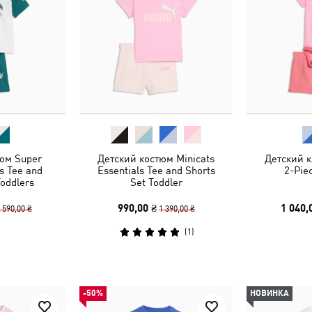
юм Super
Детский костюм Minicats
Детский к
s Tee and
Essentials Tee and Shorts
2-Pie
Toddlers
Set Toddler
990,00 ₴
1 040,
 590,00 ₴
1 390,00 ₴
(
1
)
-50%
НОВИНКА