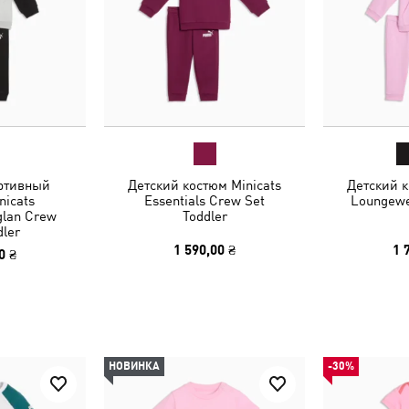
ртивный
Детский костюм Minicats
Детский к
nicats
Essentials Crew Set
Loungewe
glan Crew
Toddler
dler
1 590,00 ₴
1 
0 ₴
НОВИНКА
-30%