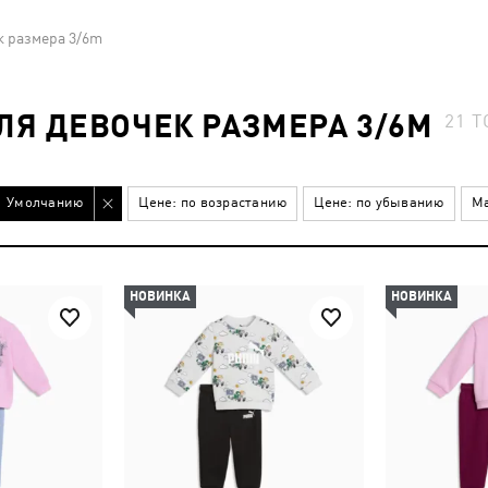
к размера 3/6m
Я ДЕВОЧЕК РАЗМЕРА 3/6M
21
Т
Умолчанию
Цене: по возрастанию
Цене: по убыванию
Ма
НОВИНКА
НОВИНКА