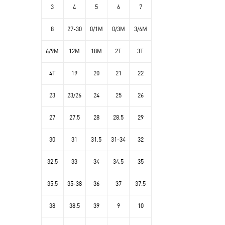
3
4
5
6
7
8
27-30
0/1M
0/3M
3/6M
6/9M
12M
18M
2T
3T
4T
19
20
21
22
23
23/26
24
25
26
27
27.5
28
28.5
29
30
31
31.5
31-34
32
32.5
33
34
34.5
35
35.5
35-38
36
37
37.5
38
38.5
39
9
10