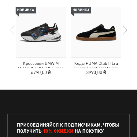
НОВИНКА
НОВИНКА
-69%
Кроссовки BMW M
Кеды PUMA Club II Era
Жен
MOTORSPORT RS Surge
Suede Sneakers Unisex
Wom
6790,00 ₴
3990,00 ₴
3
Sneakers Unisex
ПРИСОЕДИНЯЙСЯ К ПОДПИСЧИКАМ, ЧТОБЫ
ПОЛУЧИТЬ
10% СКИДКИ
НА ПОКУПКУ