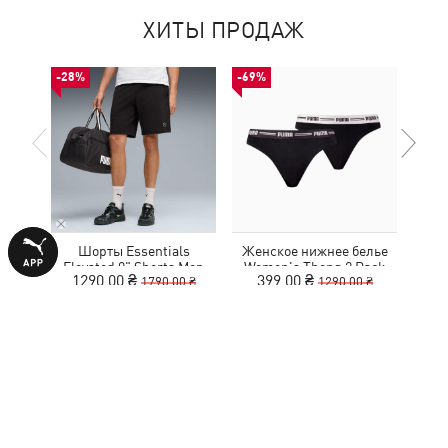
ХИТЫ ПРОДАЖ
-28%
-69%
-50%
Шорты Essentials
Женское нижнее белье
Ке
Elevated 9" Shorts Men
Women's Thong 2 Pack
1290,00 ₴
399,00 ₴
1
1790,00 ₴
1290,00 ₴