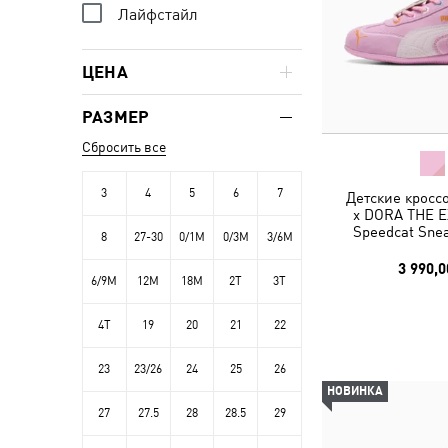
Лайфстайл
ЦЕНА
РАЗМЕР
Сбросить все
3
4
5
6
7
Детские кросс
x DORA THE 
Speedcat Snea
8
27-30
0/1M
0/3M
3/6M
3 990,0
6/9M
12M
18M
2T
3T
4T
19
20
21
22
23
23/26
24
25
26
НОВИНКА
27
27.5
28
28.5
29