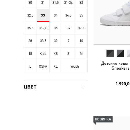
30
31
31.5
31-34
32
32.5
33
34
34.5
35
35.5
35-38
36
37
37.5
38
38.5
39
9
10
18
Kids
XS
S
M
Детские кеды M
L
OSFA
XL
Youth
Sneakers
1 990,0
ЦВЕТ
НОВИНКА