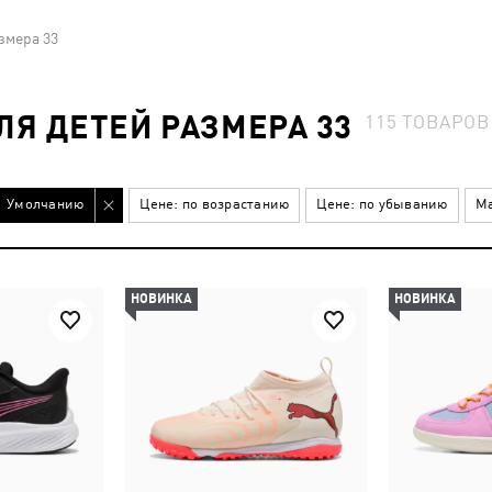
змера 33
Я ДЕТЕЙ РАЗМЕРА 33
115
ТОВАРОВ
Умолчанию
Цене: по возрастанию
Цене: по убыванию
Ма
НОВИНКА
НОВИНКА