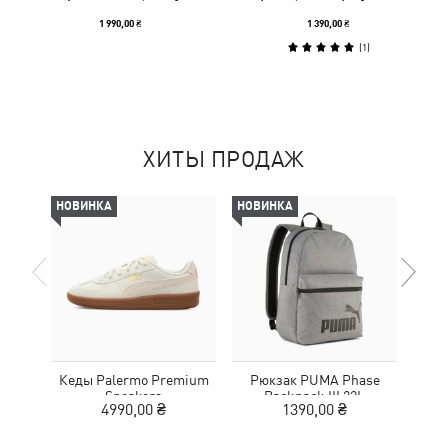
1 990,00 ₴
1 390,00 ₴
(
1
)
ХИТЫ ПРОДАЖ
НОВИНКА
НОВИНКА
-30%
Кеды Palermo Premium
Рюкзак PUMA Phase
Шлеп
Sneakers
Backpack III 22L
4990,00 ₴
1390,00 ₴
2