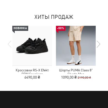
ХИТЫ ПРОДАЖ
НОВИНКА
-50%
НОВ
Кроссовки RS-X Efekt
Шорты PUMA Class 8"
Сум
PRM Sneakers
Shorts Men
Ext
6490,00 ₴
1090,00 ₴
2190,00 ₴