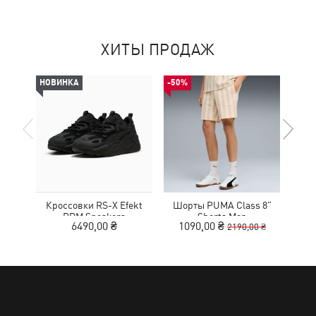
ХИТЫ ПРОДАЖ
НОВИНКА
-50%
НОВ
Кроссовки RS-X Efekt
Шорты PUMA Class 8"
С
PRM Sneakers
Shorts Men
6490,00 ₴
1090,00 ₴
2190,00 ₴