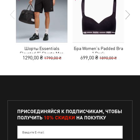
Шорты Essentials
Бра Women's Padded Bra
Ке
Elevated 9" Shorts Men
1 Pack
1290,00 ₴
699,00 ₴
1
1790,00 ₴
1890,00 ₴
ПРИСОЕДИНЯЙСЯ К ПОДПИСЧИКАМ, ЧТОБЫ
ПОЛУЧИТЬ
10% СКИДКИ
НА ПОКУПКУ
Введите E-mail