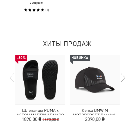
2 390,00 ₴
(
1
)
ХИТЫ ПРОДАЖ
-30%
НОВИНКА
НОВ
Шлепанцы PUMA x
Кепка BMW M
Рюк
ASTON MARTIN ARAMCO
MOTORSPORT Baseball
MA
1890,00 ₴
2090,00 ₴
2690,00 ₴
F1® TEAM Leadcat
Cap
TE
Sandals Unisex