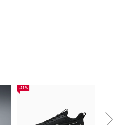
-21%
-50%