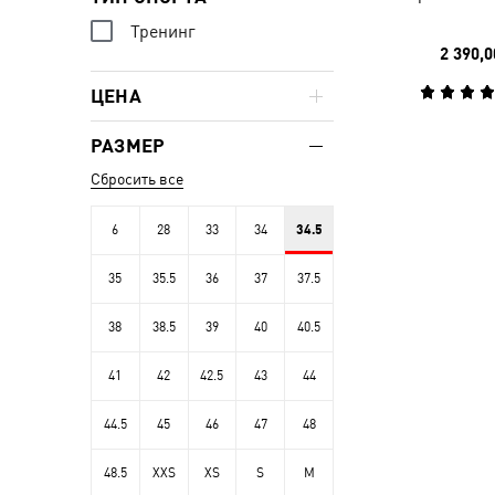
Тренинг
2 390,0
ЦЕНА
РАЗМЕР
Сбросить все
6
28
33
34
34.5
35
35.5
36
37
37.5
38
38.5
39
40
40.5
41
42
42.5
43
44
44.5
45
46
47
48
48.5
XXS
XS
S
M