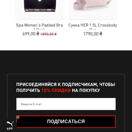
Бра Women's Padded Bra
Сумка HER 1.5L Crossbody
Кед
1 Pack
Bag
Sue
699,00 ₴
1790,00 ₴
1890,00 ₴
ПРИСОЕДИНЯЙСЯ К ПОДПИСЧИКАМ, ЧТОБЫ
ПОЛУЧИТЬ
10% СКИДКИ
НА ПОКУПКУ
Введите E-mail
ПОДПИСАТЬСЯ