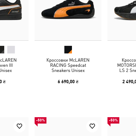
McLAREN
Кроссовки McLAREN
Кросс
en III
RACING Speedcat
MOTORSP
Unisex
Sneakers Unisex
LS 2 Sn
0 ₴
6 690,00 ₴
2 490,
-50%
-50%