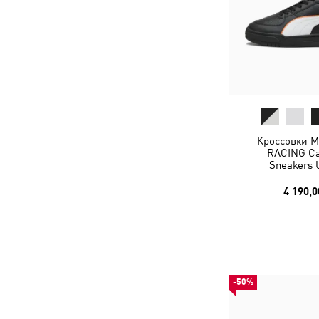
Кроссовки 
RACING Cav
Sneakers 
4 190,0
-50%