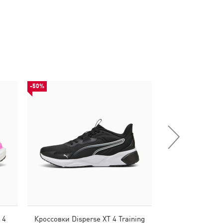
-50%
-50%
 4
Кроссовки Disperse XT 4 Training
Кепка BMW 