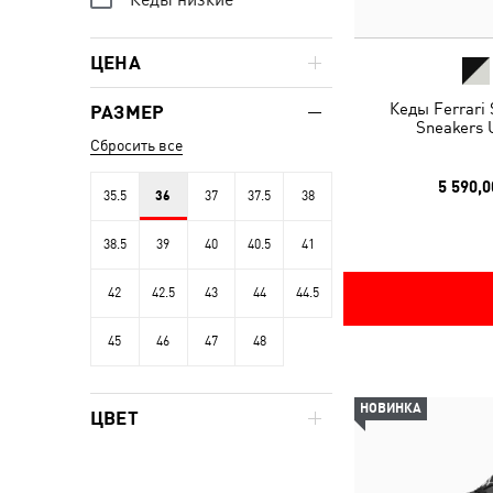
ЦЕНА
Кеды Ferrari
РАЗМЕР
Sneakers 
Сбросить все
5 590,0
35.5
36
37
37.5
38
38.5
39
40
40.5
41
42
42.5
43
44
44.5
45
46
47
48
НОВИНКА
ЦВЕТ