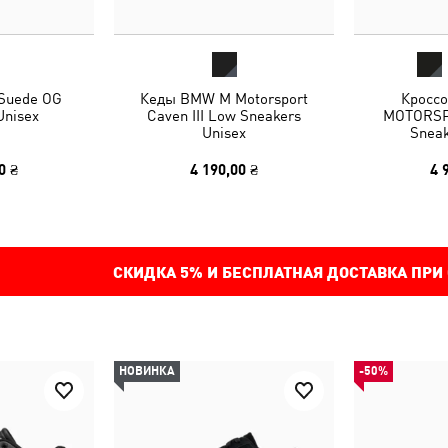
 Suede OG
Кеды BMW M Motorsport
Кросс
Unisex
Caven III Low Sneakers
MOTORSP
Unisex
Sneak
0 ₴
4 190,00 ₴
4 
СКИДКА
5%
И БЕСПЛАТНАЯ ДОСТАВКА ПРИ
НОВИНКА
-50%