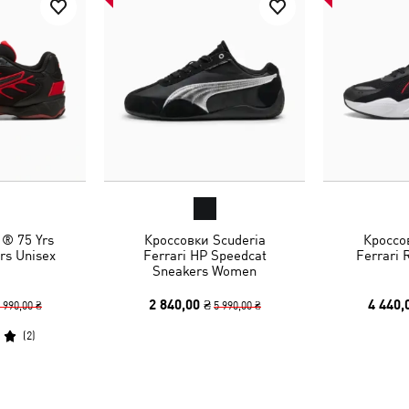
® 75 Yrs
Кроссовки Scuderia
Кроссо
rs Unisex
Ferrari HP Speedcat
Ferrari 
Sneakers Women
2 840,00 ₴
4 440,
 990,00 ₴
5 990,00 ₴
(
2
)