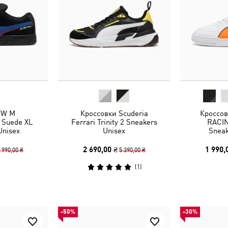
MW M
Кроссовки Scuderia
Кроссо
Suede XL
Ferrari Trinity 2 Sneakers
RACIN
Unisex
Unisex
Sneak
2 690,00 ₴
1 990,
 990,00 ₴
5 390,00 ₴
(
1
)
-50%
-30%