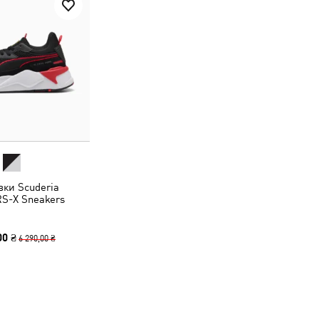
вки Scuderia
RS-X Sneakers
00 ₴
6 290,00 ₴