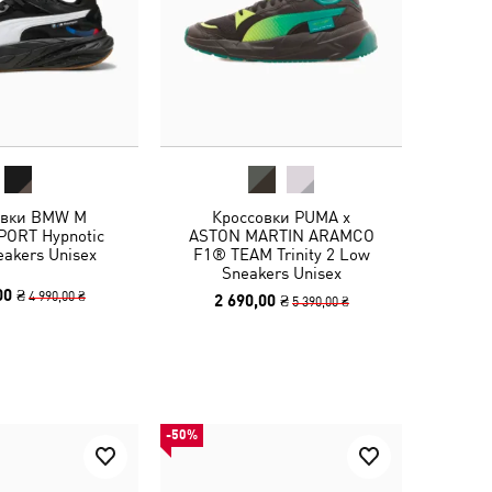
овки BMW M
Кроссовки PUMA x
ORT Hypnotic
ASTON MARTIN ARAMCO
eakers Unisex
F1® TEAM Trinity 2 Low
Sneakers Unisex
00 ₴
4 990,00 ₴
2 690,00 ₴
5 390,00 ₴
-50%