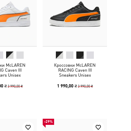
вки McLAREN
Кроссовки McLAREN
G Caven III
RACING Caven III
ers Unisex
Sneakers Unisex
00 ₴
1 990,00 ₴
3 990,00 ₴
3 990,00 ₴
-29%