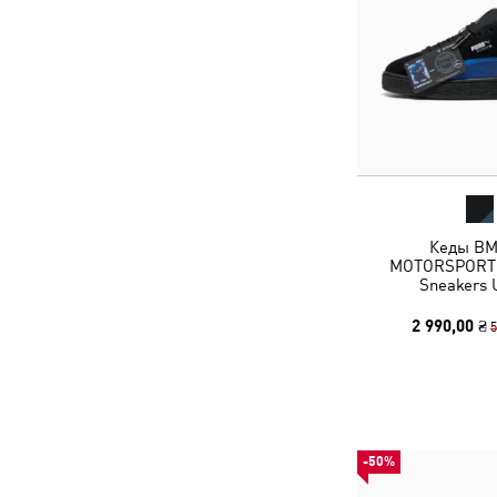
Кеды B
MOTORSPORT 
Sneakers 
2 990,00 ₴
5
-50%