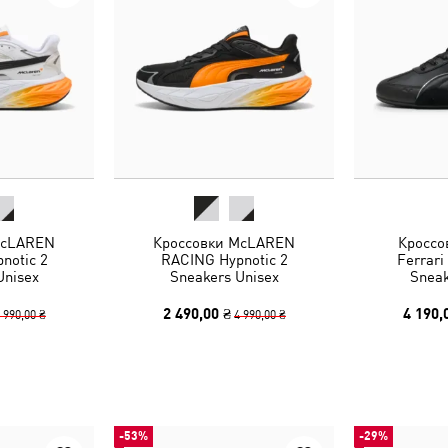
McLAREN
Кроссовки McLAREN
Кроссо
notic 2
RACING Hypnotic 2
Ferrari
Unisex
Sneakers Unisex
Sneak
2 490,00 ₴
4 190,
 990,00 ₴
4 990,00 ₴
-53%
-29%