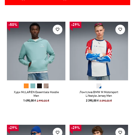
-50%
-29%
Худи McLAREN Essentials Hoodie
Лонгслив BMW M Motorsport
Men
Lifestyle Jersey Men
2 990,00 ₴
3 390,00 ₴
1 490,00 ₴
2 390,00 ₴
-29%
-29%