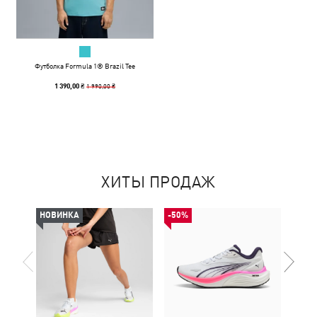
Футболка Formula 1® Brazil Tee
1 990,00 ₴
1 390,00 ₴
ХИТЫ ПРОДАЖ
НОВИНКА
-50%
НОВ