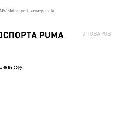
MW Motorsport размера osfa
ОСПОРТА PUMA
0
ТОВАРОВ
щие выбору.