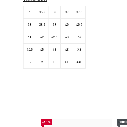
6
35.5
36
37
37.5
38
38.5
39
40
40.5
41
42
42.5
43
44
44.5
45
46
48
XS
S
M
L
XL
XXL
-63%
НОВ