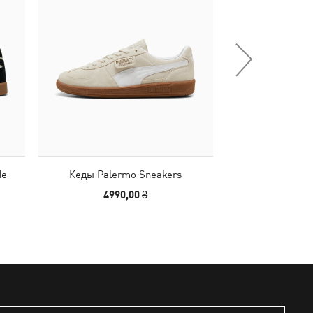
de
Кеды Palermo Sneakers
Кепка Melo
4990,00 ₴
1390,00