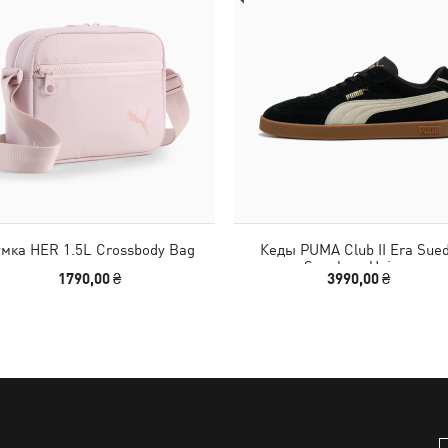
мка HER 1.5L Crossbody Bag
Кеды PUMA Club II Era Sue
Sneakers Unisex
1790,00 ₴
3990,00 ₴