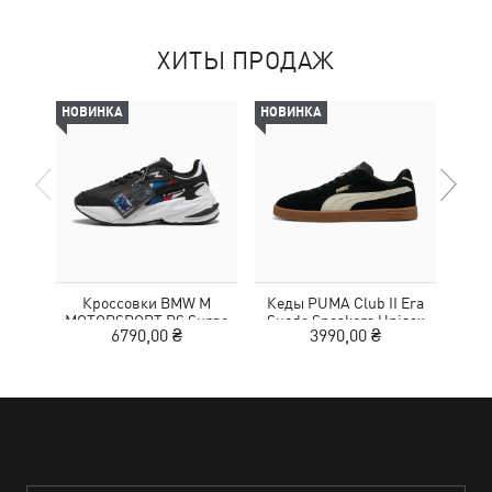
ХИТЫ ПРОДАЖ
НОВИНКА
НОВИНКА
-69%
Кроссовки BMW M
Кеды PUMA Club II Era
Жен
MOTORSPORT RS Surge
Suede Sneakers Unisex
Wom
6790,00 ₴
3990,00 ₴
3
Sneakers Unisex