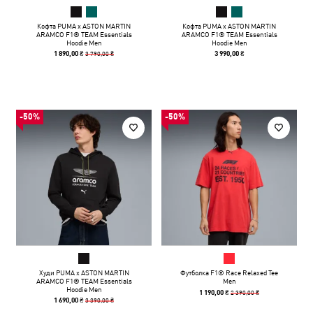
Кофта PUMA x ASTON MARTIN
Кофта PUMA x ASTON MARTIN
ARAMCO F1® TEAM Essentials
ARAMCO F1® TEAM Essentials
Hoodie Men
Hoodie Men
3 790,00 ₴
1 890,00 ₴
3 990,00 ₴
-50%
-50%
Худи PUMA x ASTON MARTIN
Футболка F1® Race Relaxed Tee
ARAMCO F1® TEAM Essentials
Men
Hoodie Men
2 390,00 ₴
1 190,00 ₴
3 390,00 ₴
1 690,00 ₴