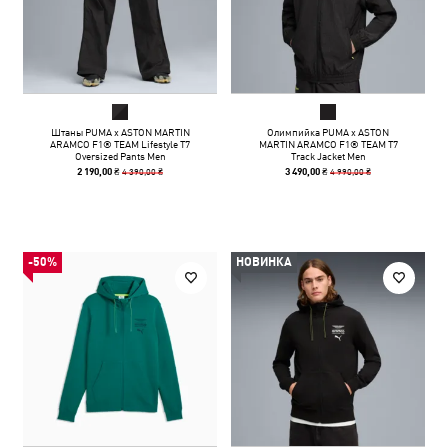
Штаны PUMA x ASTON MARTIN
Олимпийка PUMA x ASTON
ARAMCO F1® TEAM Lifestyle T7
MARTIN ARAMCO F1® TEAM T7
Oversized Pants Men
Track Jacket Men
4 390,00 ₴
4 990,00 ₴
2 190,00 ₴
3 490,00 ₴
-50%
НОВИНКА