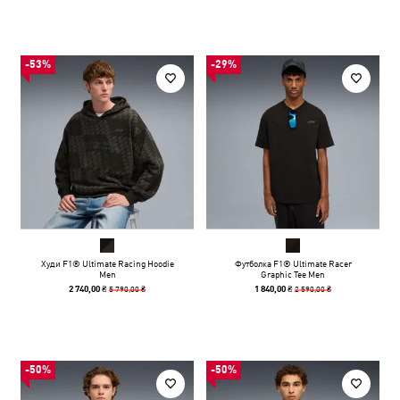
-53%
-29%
Худи F1® Ultimate Racing Hoodie
Футболка F1® Ultimate Racer
Men
Graphic Tee Men
5 790,00 ₴
2 590,00 ₴
2 740,00 ₴
1 840,00 ₴
-50%
-50%