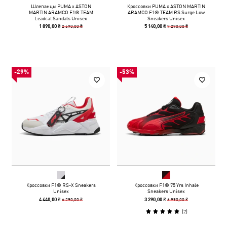
Шлепанцы PUMA x ASTON
Кроссовки PUMA x ASTON MARTIN
MARTIN ARAMCO F1® TEAM
ARAMCO F1® TEAM RS Surge Low
Leadcat Sandals Unisex
Sneakers Unisex
2 690,00 ₴
7 290,00 ₴
1 890,00 ₴
5 140,00 ₴
-29%
-53%
Кроссовки F1® RS-X Sneakers
Кроссовки F1® 75 Yrs Inhale
Unisex
Sneakers Unisex
6 290,00 ₴
6 990,00 ₴
4 440,00 ₴
3 290,00 ₴
(
2
)