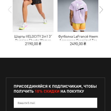
Шорты VELOCITY 2in1 3"
Футболка LaFrancé Heem
Кр
Running Shorts Women
Aerospace Oversized Tee
NITR
2190,00 ₴
2490,00 ₴
1
Men
ПРИСОЕДИНЯЙСЯ К ПОДПИСЧИКАМ, ЧТОБЫ
ПОЛУЧИТЬ
10% СКИДКИ
НА ПОКУПКУ
Введите E-mail