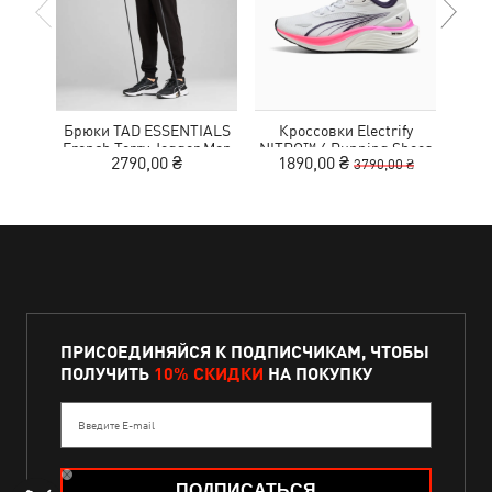
Брюки TAD ESSENTIALS
Кроссовки Electrify
French Terry Jogger Men
NITRO™ 4 Running Shoes
MOT
2790,00 ₴
1890,00 ₴
9
3790,00 ₴
Youth
ПРИСОЕДИНЯЙСЯ К ПОДПИСЧИКАМ, ЧТОБЫ
ПОЛУЧИТЬ
10% СКИДКИ
НА ПОКУПКУ
Введите E-mail
ПОДПИСАТЬСЯ