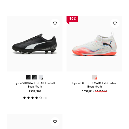
-50%
Бутсы VITORIA II FG/AG Football
Бутсы FUTURE 8 MATCH Mid Futsal
Boots Youth
Boots Youth
3 590,00 ₴
1 990,00 ₴
1 790,00 ₴
(
1
)