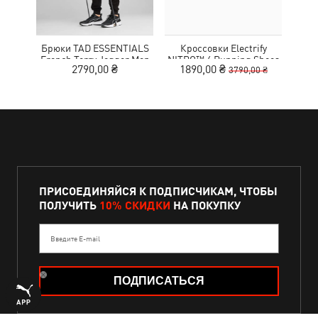
Брюки TAD ESSENTIALS
Кроссовки Electrify
French Terry Jogger Men
NITRO™ 4 Running Shoes
MOT
2790,00 ₴
1890,00 ₴
9
3790,00 ₴
Youth
ПРИСОЕДИНЯЙСЯ К ПОДПИСЧИКАМ, ЧТОБЫ
ПОЛУЧИТЬ
10% СКИДКИ
НА ПОКУПКУ
Введите E-mail
ПОДПИСАТЬСЯ