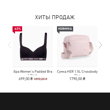
ХИТЫ ПРОДАЖ
-63%
НОВИНКА
НОВ
Бра Women's Padded Bra
Сумка HER 1.5L Crossbody
Кед
1 Pack
Bag
Sue
699,00 ₴
1790,00 ₴
1890,00 ₴