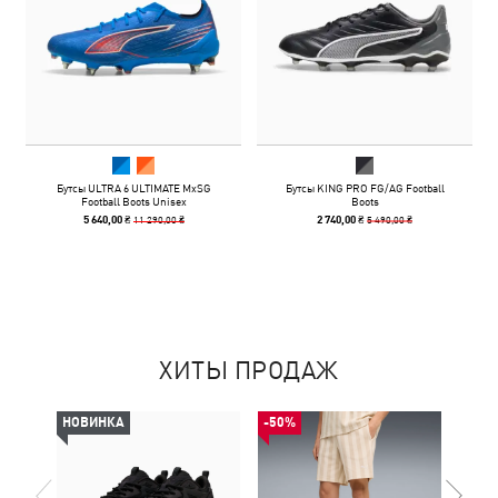
Бутсы ULTRA 6 ULTIMATE MxSG
Бутсы KING PRO FG/AG Football
Football Boots Unisex
Boots
11 290,00 ₴
5 490,00 ₴
5 640,00 ₴
2 740,00 ₴
ХИТЫ ПРОДАЖ
НОВИНКА
-50%
НОВ