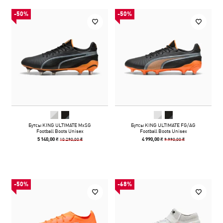
-50%
-50%
Бутсы KING ULTIMATE MxSG
Бутсы KING ULTIMATE FG/AG
Football Boots Unisex
Football Boots Unisex
10 290,00 ₴
9 990,00 ₴
5 140,00 ₴
4 990,00 ₴
-50%
-68%