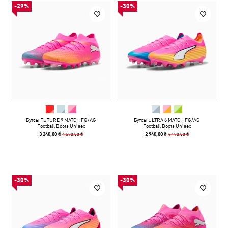
-29%
-30%
Бутсы FUTURE 9 MATCH FG/AG
Бутсы ULTRA 6 MATCH FG/AG
Football Boots Unisex
Football Boots Unisex
4 590,00 ₴
4 190,00 ₴
3 240,00 ₴
2 940,00 ₴
-30%
-30%