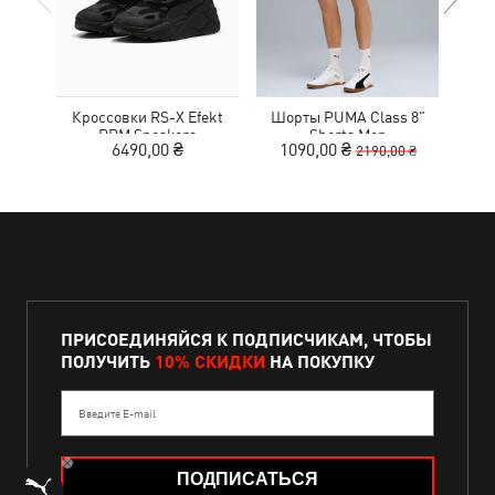
Кроссовки RS-X Efekt
Шорты PUMA Class 8"
С
PRM Sneakers
Shorts Men
6490,00 ₴
1090,00 ₴
2190,00 ₴
ПРИСОЕДИНЯЙСЯ К ПОДПИСЧИКАМ, ЧТОБЫ
ПОЛУЧИТЬ
10% СКИДКИ
НА ПОКУПКУ
Введите E-mail
ПОДПИСАТЬСЯ