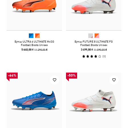
Бутсы ULTRA 6 ULTIMATE MxSG
Бутсы FUTURE 8 ULTIMATE FG
Football Boots Unisex
Football Boots Unisex
11 290,00 ₴
11 090,00 ₴
5 640,00 ₴
3 499,00 ₴
(
1
)
-64%
-50%