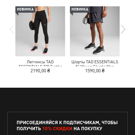
НОВИНКА
НОВИНКА
-50%
Леггинсы TAD
Шорты TAD ESSENTIALS
Кр
ESSENTIALS 7/8 Tigths
5" Woven Shorts Men
NITR
2190,00 ₴
1590,00 ₴
1
Women
ПРИСОЕДИНЯЙСЯ К ПОДПИСЧИКАМ, ЧТОБЫ
ПОЛУЧИТЬ
10% СКИДКИ
НА ПОКУПКУ