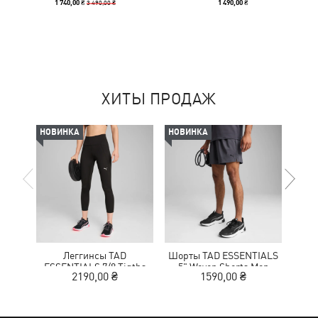
3 490,00 ₴
1 740,00 ₴
1 490,00 ₴
ХИТЫ ПРОДАЖ
НОВИНКА
НОВИНКА
-50%
Леггинсы TAD
Шорты TAD ESSENTIALS
Кр
ESSENTIALS 7/8 Tigths
5" Woven Shorts Men
NITR
2190,00 ₴
1590,00 ₴
1
Women