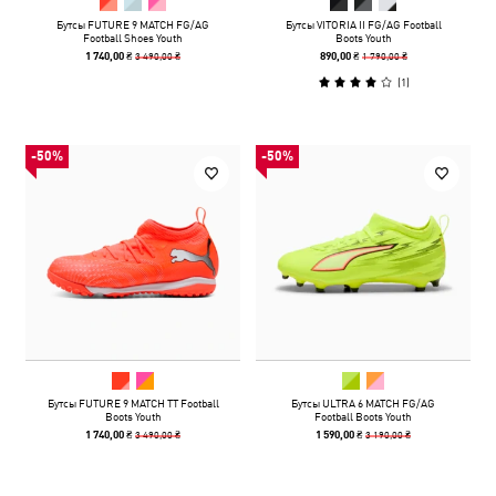
Бутсы FUTURE 9 MATCH FG/AG
Бутсы VITORIA II FG/AG Football
Football Shoes Youth
Boots Youth
3 490,00 ₴
1 790,00 ₴
1 740,00 ₴
890,00 ₴
(
1
)
-50%
-50%
Бутсы FUTURE 9 MATCH TT Football
Бутсы ULTRA 6 MATCH FG/AG
Boots Youth
Football Boots Youth
3 490,00 ₴
3 190,00 ₴
1 740,00 ₴
1 590,00 ₴