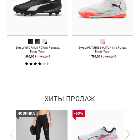
Бутсы VITORIA II FG/AG Football
Бутсы FUTURE 8 MATCH Mid Futsal
Boots Youth
Boots Youth
1 790,00 ₴
3 590,00 ₴
890,00 ₴
1 790,00 ₴
(
1
)
ХИТЫ ПРОДАЖ
НОВИНКА
-50%
-50%