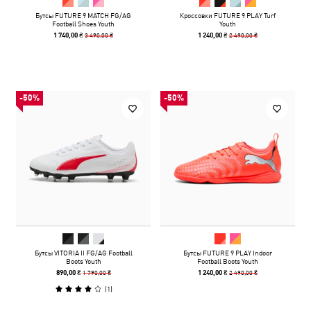
Бутсы FUTURE 9 MATCH FG/AG
Кроссовки FUTURE 9 PLAY Turf
Football Shoes Youth
Youth
3 490,00 ₴
2 490,00 ₴
1 740,00 ₴
1 240,00 ₴
-50%
-50%
Бутсы VITORIA II FG/AG Football
Бутсы FUTURE 9 PLAY Indoor
Boots Youth
Football Boots Youth
1 790,00 ₴
2 490,00 ₴
890,00 ₴
1 240,00 ₴
(
1
)