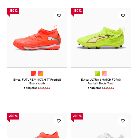
-50%
-50%
Бутсы FUTURE 9 MATCH TT Football
Бутсы ULTRA 6 MATCH FG/AG
Boots Youth
Football Boots Youth
3 490,00 ₴
3 190,00 ₴
1 740,00 ₴
1 590,00 ₴
-50%
-50%