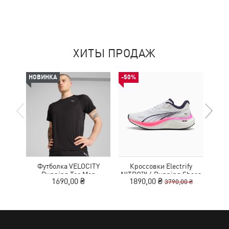
ХИТЫ ПРОДАЖ
НОВИНКА
-50%
-50%
Футболка VELOCITY
Кроссовки Electrify
Running Tee Men
NITRO™ 4 Running Shoes
MOT
1690,00 ₴
1890,00 ₴
9
3790,00 ₴
Youth