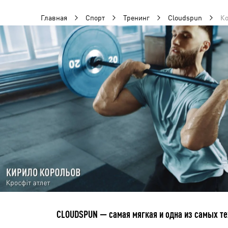
Главная
Спорт
Тренинг
Cloudspun
Ко
CLOUDSPUN — самая мягкая и одна из самых те