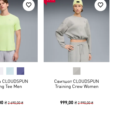
а CLOUDSPUN
Свитшот CLOUDSPUN
ng Tee Men
Training Crew Women
00 ₴
999,00 ₴
2 690,00 ₴
2 990,00 ₴