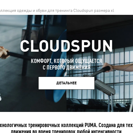
ллекция одежды и обуви для тренинга Cloudspun размера xl
CLOUDSPUN
КОМФОРТ, КОТОРЫЙ ОЩУЩАЕТСЯ
С ПЕРВОГО ДВИЖЕНИЯ
ДЕТАЛЬНЕЕ
хнологичных тренировочных коллекций PUMA. Создана для тех
движения во время тренировок любой интенсивности.