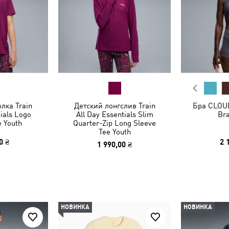
лка Train
Детский лонгслив Train
Бра CLOU
tials Logo
All Day Essentials Slim
Br
e Youth
Quarter-Zip Long Sleeve
Tee Youth
0 ₴
2 
1 990,00 ₴
НОВИНКА
НОВИНКА