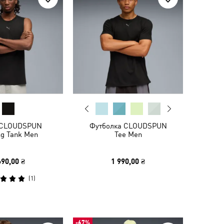
 CLOUDSPUN
Футболка CLOUDSPUN
ng Tank Men
Tee Men
690,00 ₴
1 990,00 ₴
(
1
)
-67%