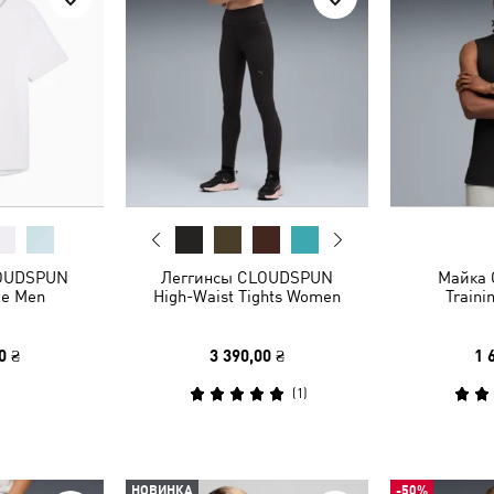
LOUDSPUN
Леггинсы CLOUDSPUN
Майка
ee Men
High-Waist Tights Women
Traini
0 ₴
3 390,00 ₴
1 
(
1
)
НОВИНКА
-50%