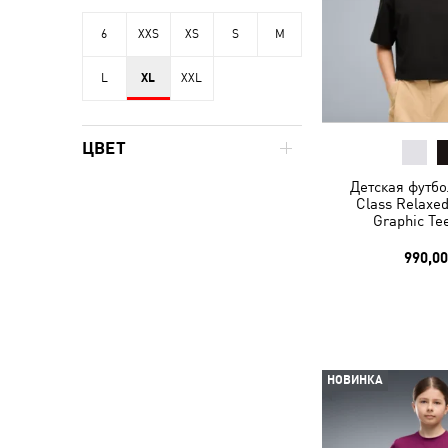
6
XXS
XS
S
M
L
XL
XXL
ЦВЕТ
Детская футб
Class Relaxe
Graphic Te
990,00
НОВИНКА