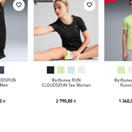
UDSPUN
Футболка RUN
Футболк
 Men
CLOUDSPUN Tee Women
Runni
0 ₴
2 790,00 ₴
1 340,