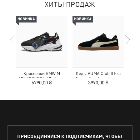
ХИТЫ ПРОДАЖ
НОВИНКА
НОВИНКА
-69%
Кроссовки BMW M
Кеды PUMA Club II Era
Жен
MOTORSPORT RS Surge
Suede Sneakers Unisex
Wom
6790,00 ₴
3990,00 ₴
3
Sneakers Unisex
ПРИСОЕДИНЯЙСЯ К ПОДПИСЧИКАМ, ЧТОБЫ