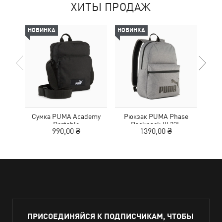
ХИТЫ ПРОДАЖ
НОВИНКА
НОВИНКА
-50%
Сумка PUMA Academy
Рюкзак PUMA Phase
Кро
Portable
Backpack III 22L
Tr
990,00 ₴
1390,00 ₴
1
ПРИСОЕДИНЯЙСЯ К ПОДПИСЧИКАМ, ЧТОБЫ