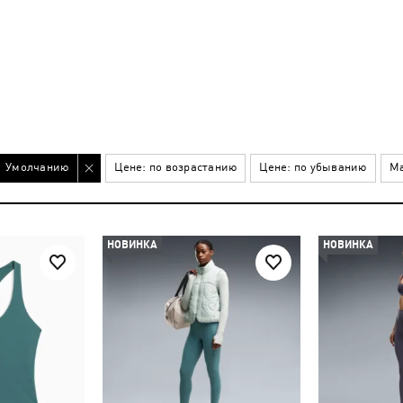
Умолчанию
Цене: по возрастанию
Цене: по убыванию
Ма
НОВИНКА
НОВИНКА