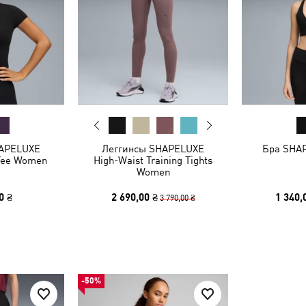
HAPELUXE
Леггинсы SHAPELUXE
Бра SHAP
 Tee Women
High-Waist Training Tights
Women
0 ₴
2 690,00 ₴
1 340,
3 790,00 ₴
-50%