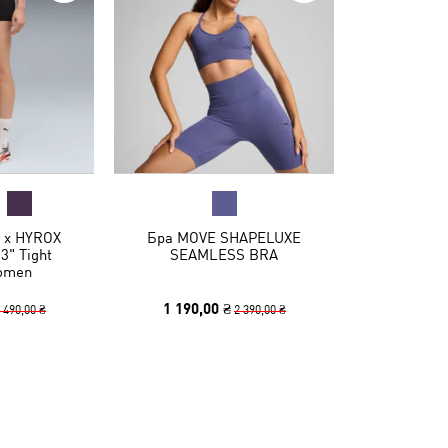
 x HYROX
Бра MOVE SHAPELUXE
" Tight
SEAMLESS BRA
omen
1 190,00 ₴
 490,00 ₴
2 390,00 ₴