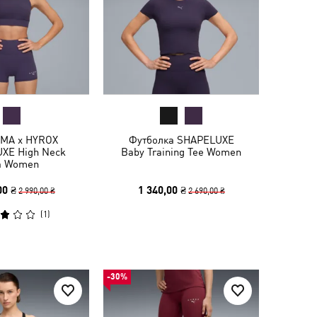
MA x HYROX
Футболка SHAPELUXE
XE High Neck
Baby Training Tee Women
a Women
00 ₴
1 340,00 ₴
2 990,00 ₴
2 690,00 ₴
(
1
)
-30%