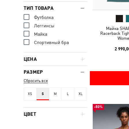
ТИП ТОВАРА
Футболка
Леггинсы
Майка SHA
Racerback Tigh
Майка
Wome
Спортивный бра
2 990,0
ЦЕНА
РАЗМЕР
Сбросить все
XS
S
M
L
XL
-50%
ЦВЕТ