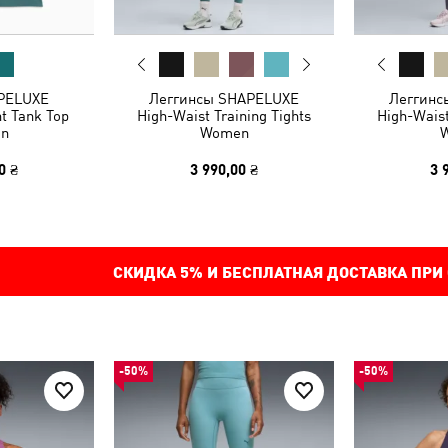
PELUXE
Леггинсы SHAPELUXE
Леггинс
t Tank Top
High-Waist Training Tights
High-Waist
n
Women
0 ₴
3 990,00 ₴
3 
СКИДКА
5%
И БЕСПЛАТНАЯ ДОСТАВКА ПРИ
-50%
-50%