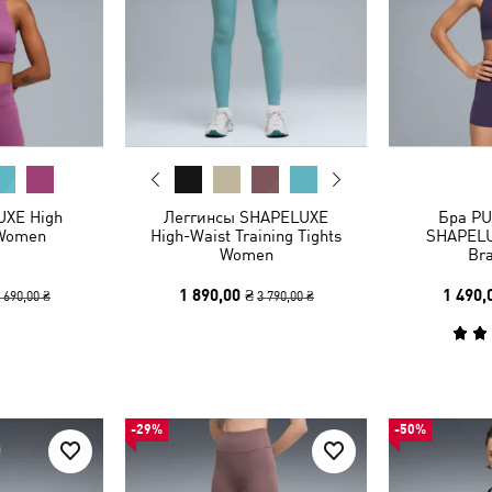
UXE High
Леггинсы SHAPELUXE
Бра PU
 Women
High-Waist Training Tights
SHAPELU
Women
Br
1 890,00 ₴
1 490,
 690,00 ₴
3 790,00 ₴
-29%
-50%