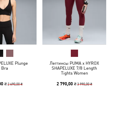
ELUXE Plunge
Леггинсы PUMA x HYROX
Bra
SHAPELUXE 7/8 Length
Tights Women
00 ₴
2 790,00 ₴
2 690,00 ₴
3 990,00 ₴