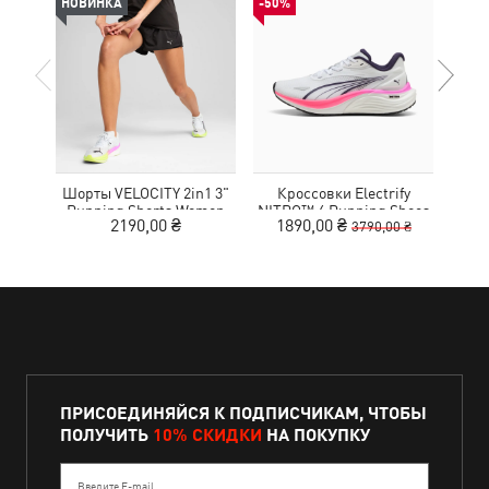
НОВИНКА
-50%
НОВ
Шорты VELOCITY 2in1 3"
Кроссовки Electrify
Футб
Running Shorts Women
NITRO™ 4 Running Shoes
Aero
2190,00 ₴
1890,00 ₴
3790,00 ₴
Youth
ПРИСОЕДИНЯЙСЯ К ПОДПИСЧИКАМ, ЧТОБЫ
ПОЛУЧИТЬ
10% СКИДКИ
НА ПОКУПКУ
Введите E-mail