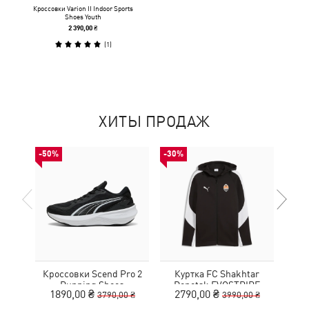
Кроссовки Varion II Indoor Sports
Shoes Youth
2 390,00 ₴
(
1
)
ХИТЫ ПРОДАЖ
-50%
-30%
-50%
Кроссовки Scend Pro 2
Куртка FC Shakhtar
Кр
Running Shoes
Donetsk EVOSTRIPE
NITR
1890,00 ₴
2790,00 ₴
1
3790,00 ₴
3990,00 ₴
Hooded Jacket