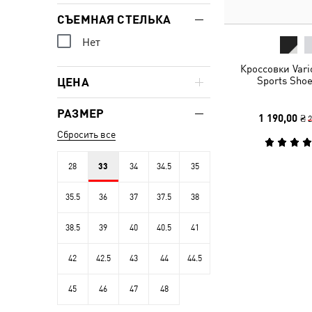
СЪЕМНАЯ СТЕЛЬКА
Нет
Кроссовки Vario
Sports Shoe
ЦЕНА
РАЗМЕР
1 190,00 ₴
2
Сбросить все
28
33
34
34.5
35
35.5
36
37
37.5
38
38.5
39
40
40.5
41
42
42.5
43
44
44.5
45
46
47
48