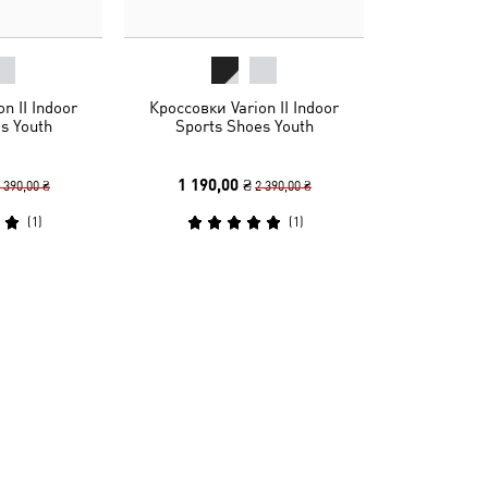
n II Indoor
Кроссовки Varion II Indoor
s Youth
Sports Shoes Youth
1 190,00 ₴
 390,00 ₴
2 390,00 ₴
(
1
)
(
1
)