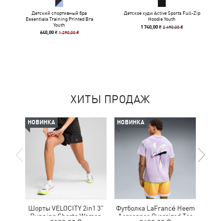
Детский спортивный бра
Детское худи Active Sports Full-Zip
Essentials Training Printed Bra
Hoodie Youth
Youth
2 490,00 ₴
1 740,00 ₴
1 290,00 ₴
640,00 ₴
ХИТЫ ПРОДАЖ
НОВИНКА
НОВИНКА
-50%
Шорты VELOCITY 2in1 3"
Футболка LaFrancé Heem
Кр
Running Shorts Women
Aerospace Oversized Tee
NITR