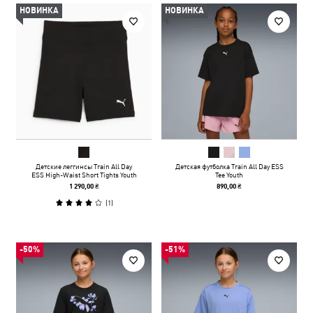
НОВИНКА
НОВИНКА
Детские леггинсы Train All Day
Детская футболка Train All Day ESS
ESS High-Waist Short Tights Youth
Tee Youth
1 290,00 ₴
890,00 ₴
(
1
)
-50%
-51%