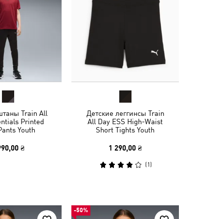
таны Train All
Детские леггинсы Train
ntials Printed
All Day ESS High-Waist
Pants Youth
Short Tights Youth
990,00 ₴
1 290,00 ₴
(
1
)
-50%