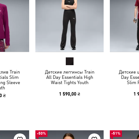
лив Train
Детские леггинсы Train
Детские ш
tials Slim
All Day Essentials High
Day Esse
ong Sleeve
Waist Tights Youth
Slim 
uth
1 590,00 ₴
1 
0 ₴
-50%
-51%