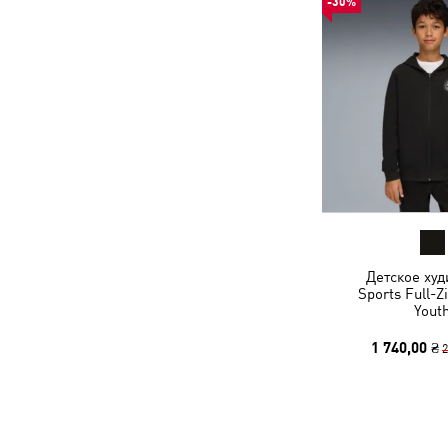
-30%
Детское худ
Sports Full-Z
Yout
1 740,00 ₴
2