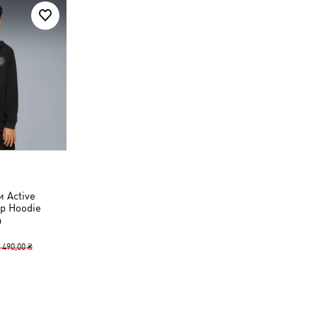
и Active
ip Hoodie
h
 490,00 ₴