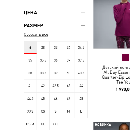
ЦЕНА
РАЗМЕР
Сбросить все
6
28
33
34
34.5
35
35.5
36
37
37.5
Детский лонгс
All Day Essen
38
38.5
39
40
40.5
Quarter-Zip L
Tee Yo
41
42
42.5
43
44
1 990,0
44.5
45
46
47
48
XXS
XS
S
M
L
OSFA
XL
XXL
НОВИНКА