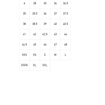
6
28
33
34
34.5
35
35.5
36
37
37.5
38
38.5
39
40
40.5
41
42
42.5
43
44
44.5
45
46
47
48
XXS
XS
S
M
L
OSFA
XL
XXL