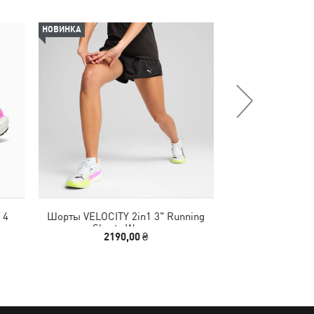
НОВИНКА
НОВИНКА
 4
Шорты VELOCITY 2in1 3" Running
Футболка TAD ESS
Shorts Women
Tee
2190,00 ₴
1290