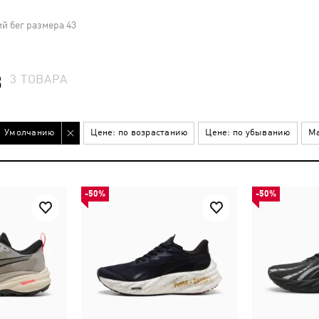
й бег размера 43
3
3
ТОВАРА
Умолчанию
Цене: по возрастанию
Цене: по убыванию
Ма
-50%
-50%