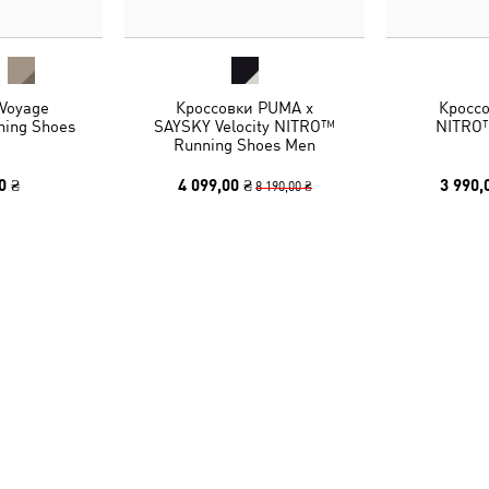
Voyage
Кроссовки PUMA x
Кроссо
ing Shoes
SAYSKY Velocity NITRO™
NITRO™
Running Shoes Men
0 ₴
4 099,00 ₴
3 990,
8 190,00 ₴