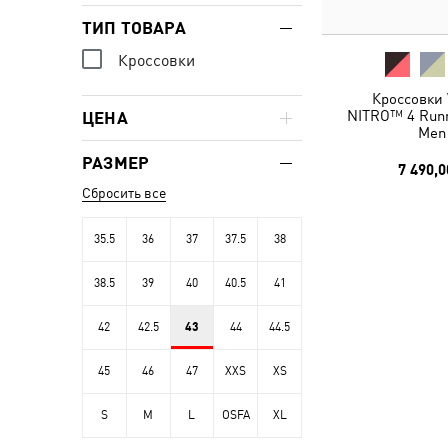
ТИП ТОВАРА
Кроссовки
Кроссовки 
NITRO™ 4 Runn
ЦЕНА
Men
РАЗМЕР
7 490,0
Сбросить все
35.5
36
37
37.5
38
38.5
39
40
40.5
41
42
42.5
43
44
44.5
45
46
47
XXS
XS
S
M
L
OSFA
XL