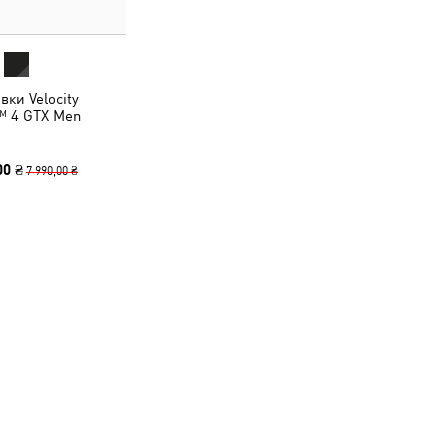
вки Velocity
 4 GTX Men
00 ₴
7 990,00 ₴