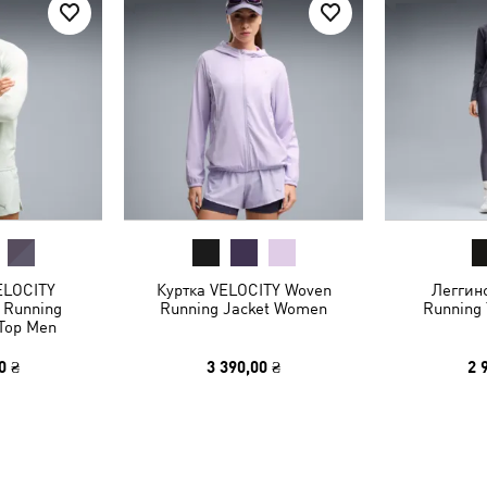
ELOCITY
Куртка VELOCITY Woven
Леггин
Running
Running Jacket Women
Running
 Top Men
0 ₴
3 390,00 ₴
2 