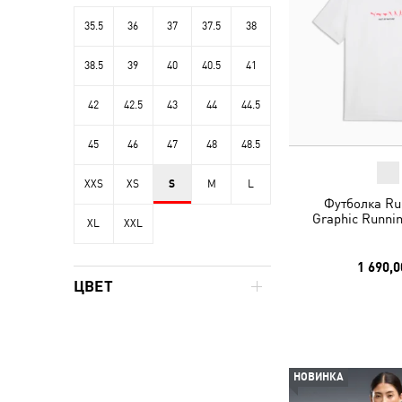
35.5
36
37
37.5
38
38.5
39
40
40.5
41
42
42.5
43
44
44.5
45
46
47
48
48.5
XXS
XS
S
M
L
Футболка Ru
Graphic Runni
XL
XXL
1 690,0
ЦВЕТ
НОВИНКА