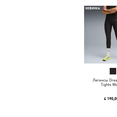
НОВИНКА
Легинсы Drea
Tights W
4 190,0