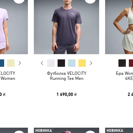
ELOCITY
Футболка VELOCITY
Бра Wom
e Women
Running Tee Men
4KE
0 ₴
1 690,00 ₴
2 
НОВИНКА
НОВИНКА