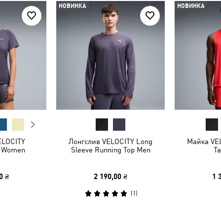
НОВИНКА
НОВИНКА
ELOCITY
Лонгслив VELOCITY Long
Майка VE
e Women
Sleeve Running Top Men
T
0 ₴
2 190,00 ₴
1 
(
1
)