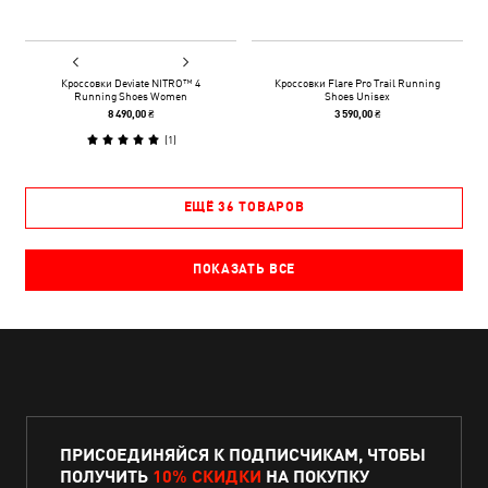
Кроссовки Deviate NITRO™ 4
Кроссовки Flare Pro Trail Running
Running Shoes Women
Shoes Unisex
8 490,00 ₴
3 590,00 ₴
(
1
)
ЕЩЁ 36 ТОВАРОВ
ПОКАЗАТЬ ВСЕ
ПРИСОЕДИНЯЙСЯ К ПОДПИСЧИКАМ, ЧТОБЫ
ПОЛУЧИТЬ
10% СКИДКИ
НА ПОКУПКУ